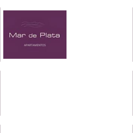
CONTACTO
+34 621 423 025
Rúa Formigueiros, 7, 27600 Sarria, Lugo
info@viviendasturisticasmardeplata.com
LIGAZÓNS DE INTERESE