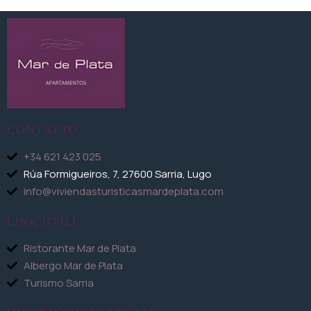
CONTATTO
+34 621 423 025
Rúa Formigueiros, 7, 27600 Sarria, Lugo
info@viviendasturisticasmardeplata.com
LINK UTILI
Ristorante Mar de Plata
Albergo Mar de Plata
Turismo Sarria