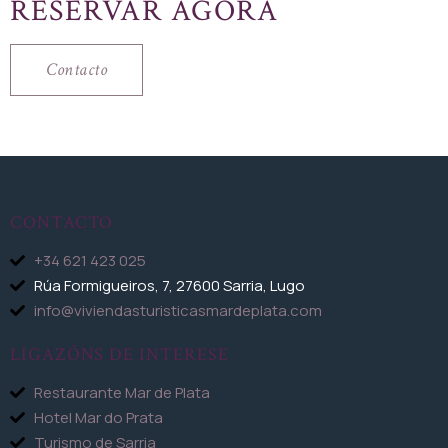
RESERVAR AGORA
Contacto
CONTACTO
+34 621 423 025
Rúa Formigueiros, 7, 27600 Sarria, Lugo
info@viviendasturisticasmardeplata.com
LIGAZÓNS DE INTERESE
Restaurante Mar de Plata
Hotel Mar do Prata
Turismo de Sarria